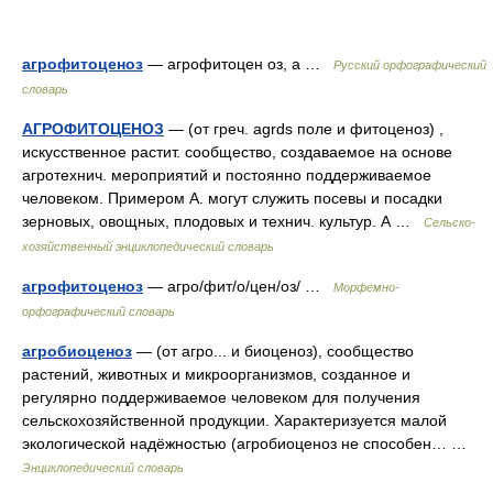
агрофитоценоз
— агрофитоцен оз, а …
Русский орфографический
словарь
АГРОФИТОЦЕНОЗ
— (от греч. agrds поле и фитоценоз) ,
искусственное растит. сообщество, создаваемое на основе
агротехнич. мероприятий и постоянно поддерживаемое
человеком. Примером А. могут служить посевы и посадки
зерновых, овощных, плодовых и технич. культур. А …
Сельско-
хозяйственный энциклопедический словарь
агрофитоценоз
— агро/фит/о/цен/оз/ …
Морфемно-
орфографический словарь
агробиоценоз
— (от агро... и биоценоз), сообщество
растений, животных и микроорганизмов, созданное и
регулярно поддерживаемое человеком для получения
сельскохозяйственной продукции. Характеризуется малой
экологической надёжностью (агробиоценоз не способен… …
Энциклопедический словарь