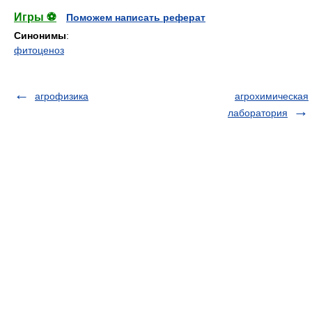
Игры ⚽
Поможем написать реферат
Синонимы
:
фитоценоз
агрофизика
агрохимическая
лаборатория