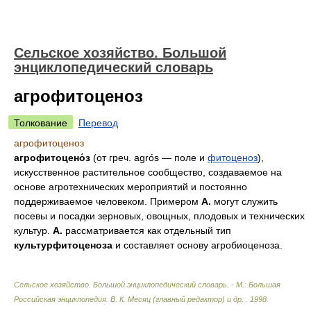
Сельское хозяйство. Большой
энциклопедический словарь
агрофитоценоз
Толкование
Перевод
агрофитоценоз
агрофитоцено́з
(от греч. agrós — поле и
фитоценоз
),
искусственное растительное сообщество, создаваемое на
основе агротехнических мероприятий и постоянно
поддерживаемое человеком. Примером
А.
могут служить
посевы и посадки зерновых, овощных, плодовых и технических
культур.
А.
рассматривается как отдельный тип
культурфитоценоза
и составляет основу агробиоценоза.
Сельское хозяйство. Большой энциклопедический словарь. - М.: Большая
Российская энциклопедия
.
В. К. Месяц (главный редактор) и др.
.
1998
.