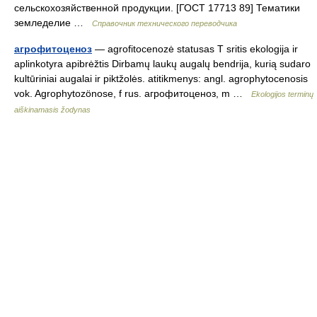
сельскохозяйственной продукции. [ГОСТ 17713 89] Тематики
земледелие …
Справочник технического переводчика
агрофитоценоз
— agrofitocenozė statusas T sritis ekologija ir
aplinkotyra apibrėžtis Dirbamų laukų augalų bendrija, kurią sudaro
kultūriniai augalai ir piktžolės. atitikmenys: angl. agrophytocenosis
vok. Agrophytozönose, f rus. агрофитоценоз, m …
Ekologijos terminų
aiškinamasis žodynas